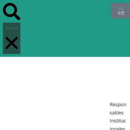
$
0
0
INICIO
PRODU
CTOS
CONTA
CTO
Respon
sables
Instituc
ionales