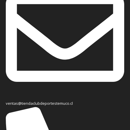
ventas@tiendaclubdeportestemuco.cl