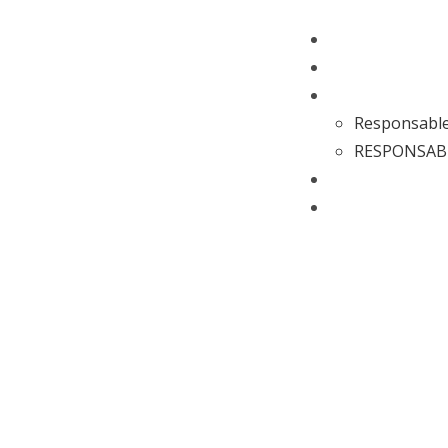
INICIO
PRODUCTOS
CONTACTO
Responsable
RESPONSABL
AYUDA
EL LEGADO DEL 