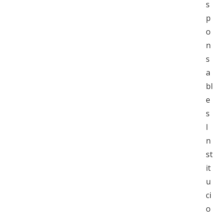
s
p
o
n
s
a
bl
e
s
I
n
st
it
u
ci
o