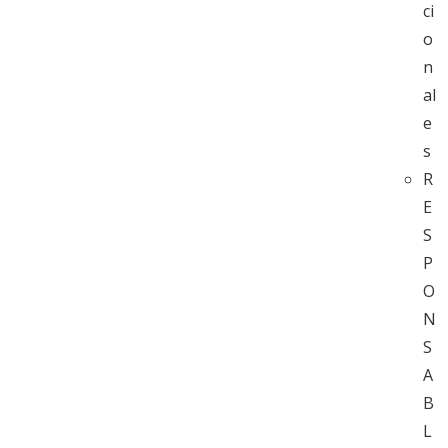
ci
o
n
al
e
s
R
E
S
P
O
N
S
A
B
L