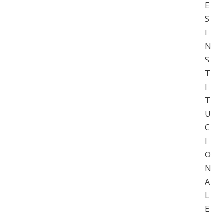
E
S
I
N
S
T
I
T
U
C
I
O
N
A
L
E