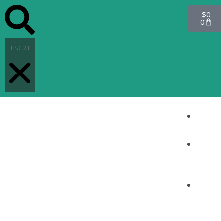
$
0
0
INICI
O
PRO
DUC
TOS
CON
TAC
TO