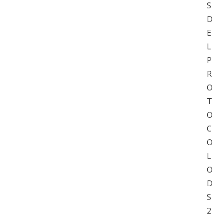
S
D
E
L
P
R
O
T
O
C
O
L
O
D
S
2