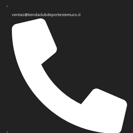
ventas@tiendaclubdeportestemuco.cl