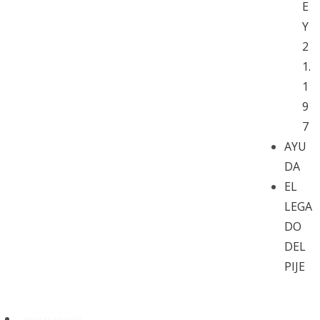
E
Y
2
1.
1
9
7
AYU
DA
EL
LEGA
DO
DEL
PIJE
Iniciar sesión