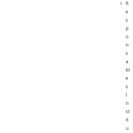
R
e
s
p
o
n
s
a
bl
e
s
I
n
st
it
u