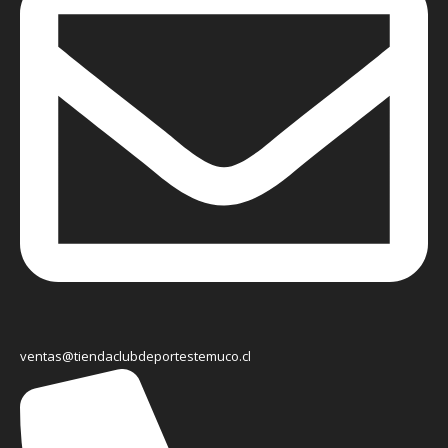
ventas@tiendaclubdeportestemuco.cl