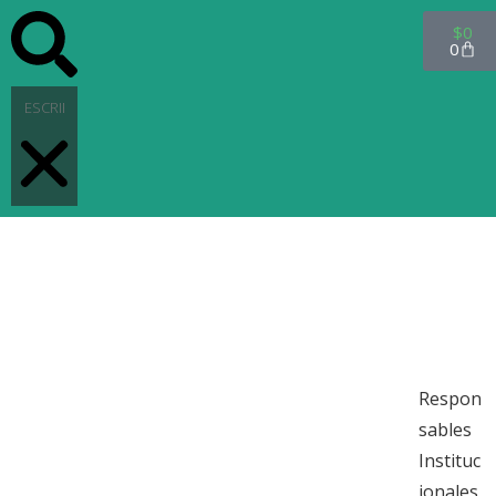
$
0
0
INICIO
PRODU
CTOS
CONTA
CTO
Respon
sables
Instituc
ionales