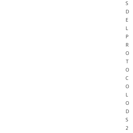
S
D
E
L
P
R
O
T
O
C
O
L
O
D
S
2