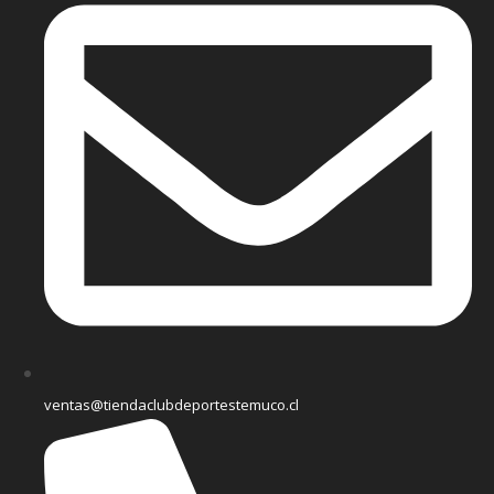
ventas@tiendaclubdeportestemuco.cl