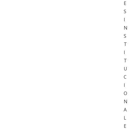
E
S
I
N
S
T
I
T
U
C
I
O
N
A
L
E