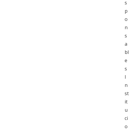
s
p
o
n
s
a
bl
e
s
I
n
st
it
u
ci
o