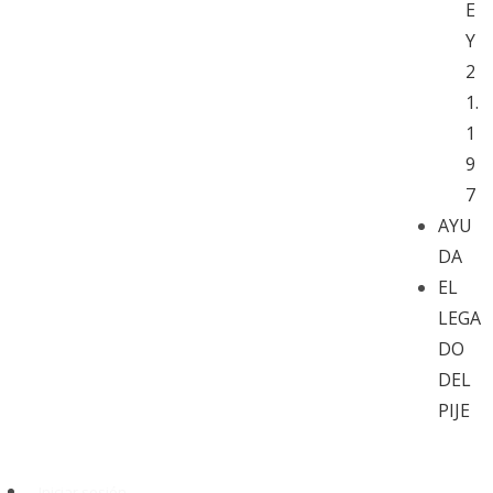
E
Y
2
1.
1
9
7
AYU
DA
EL
LEGA
DO
DEL
PIJE
Iniciar sesión