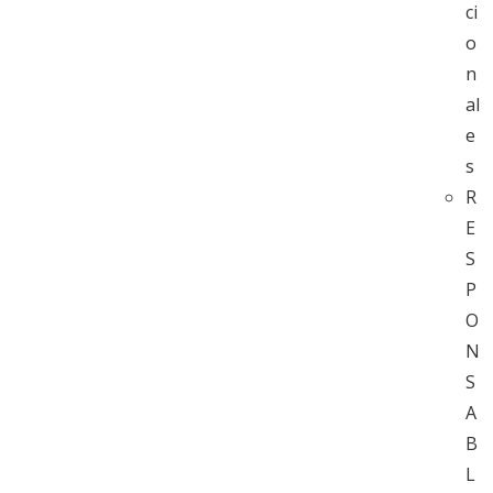
ci
o
n
al
e
s
R
E
S
P
O
N
S
A
B
L