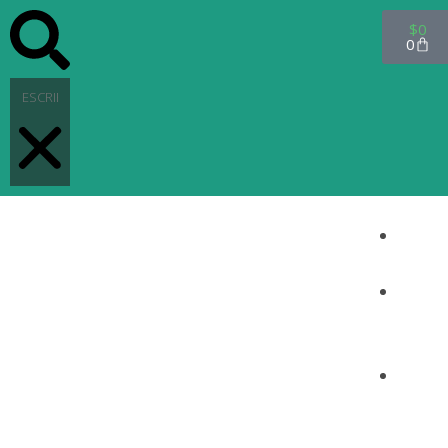
$
0
0
INICI
O
PRO
DUC
TOS
CON
TAC
TO