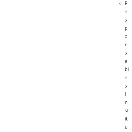
R
e
s
p
o
n
s
a
bl
e
s
I
n
st
it
u