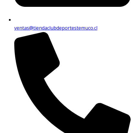
ventas@tiendaclubdeportestemuco.cl