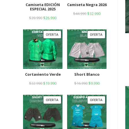
Camiseta EDICIÓN
Camiseta Negra 2026
ESPECIAL 2025
$
44.990
$
32.990
$
39.990
$
26.990
OFERTA
OFERTA
Cortaviento Verde
Short Blanco
$
32.990
$
19.990
$
16.990
$
9.990
OFERTA
OFERTA