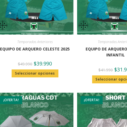
Temporadas Anteriores
Temporadas Anteri
EQUIPO DE ARQUERO CELESTE 2025
EQUIPO DE ARQUERO
INFANTIL
$
39.990
$
49.990
$
31.
$
41.990
Seleccionar opciones
Seleccionar opc
¡OFERTA!
¡OFERTA!