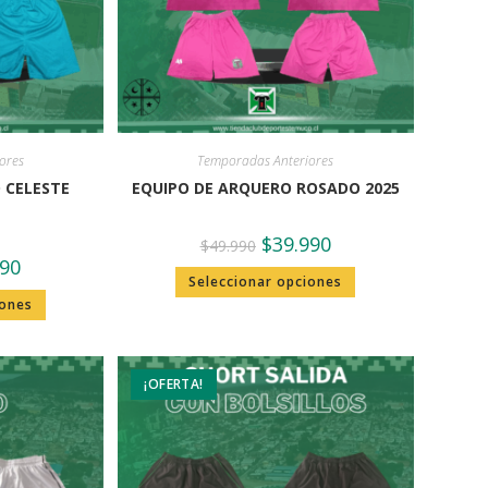
ores
Temporadas Anteriores
 CELESTE
EQUIPO DE ARQUERO ROSADO 2025
$
39.990
$
49.990
990
Seleccionar opciones
iones
¡OFERTA!