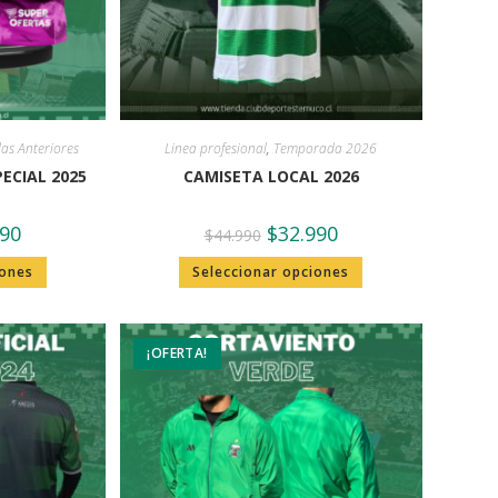
s Anteriores
Linea profesional
,
Temporada 2026
ECIAL 2025
CAMISETA LOCAL 2026
990
$
32.990
$
44.990
iones
Seleccionar opciones
¡OFERTA!