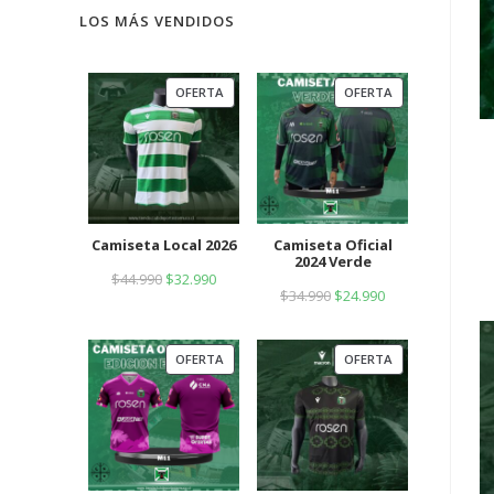
LOS MÁS VENDIDOS
OFERTA
OFERTA
Camiseta Local 2026
Camiseta Oficial
2024 Verde
$
44.990
$
32.990
$
34.990
$
24.990
OFERTA
OFERTA