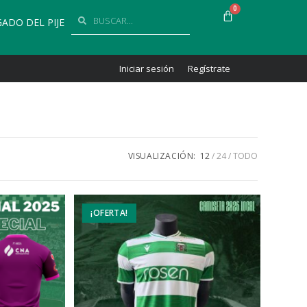
0
GADO DEL PIJE
Iniciar sesión
Regístrate
VISUALIZACIÓN:
12
24
TODO
¡OFERTA!