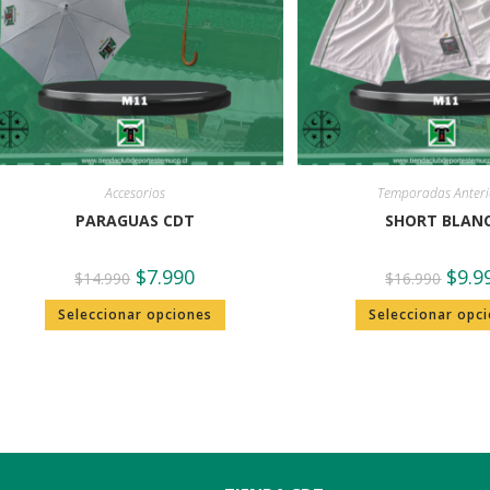
Accesorios
Temporadas Anteri
PARAGUAS CDT
SHORT BLAN
$
7.990
$
9.9
$
14.990
$
16.990
Seleccionar opciones
Seleccionar opc