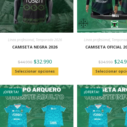
Linea profesional
,
Temporada 2026
Linea profesional
,
Temporada
CAMISETA NEGRA 2026
CAMISETA OFICIAL 2
$
32.990
$
24.
$
44.990
$
34.990
Seleccionar opciones
Seleccionar opc
¡OFERTA!
¡OFERTA!