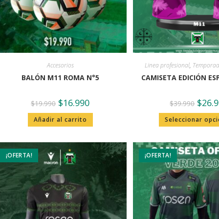
Accesorios
Linea profesional
,
Temporada
BALÓN M11 ROMA N°5
CAMISETA EDICIÓN ESP
$
16.990
$
26.
$
19.990
$
39.990
Añadir al carrito
Seleccionar opc
¡OFERTA!
¡OFERTA!