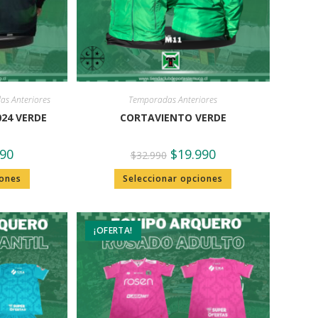
s Anteriores
Temporadas Anteriores
024 VERDE
CORTAVIENTO VERDE
990
$
19.990
$
32.990
iones
Seleccionar opciones
¡OFERTA!